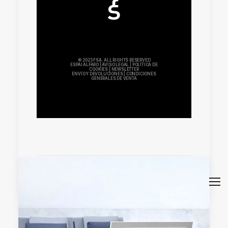
© 2023 FSA. ALL RIGHTS RESERVED
ESPAI ALFARO
|
AVISO LEGAL
|
POLÍTICA DE
COOKIES
|
NEWSLETTER
ENVÍO Y DEVOLUCIONES
|
CONDICIONES
GENERALES DE VENTA
by mkhh87y80_wbt9