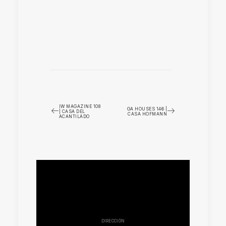
IW MAGAZINE 108
GA HOUSES 146 |
| CASA DEL
CASA HOFMANN
ACANTILADO
DIRECCIÓN