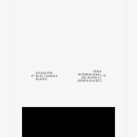
FERIA
COLECCIÓN
INTERNACIONAL
BLAU | GANDIA
DEL MUEBLE |
BLASCO
GANDIA BLASCO