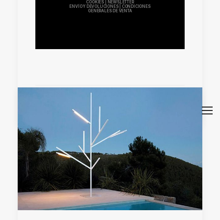
COOKIES
|
NEWSLETTER
ENVÍO Y DEVOLUCIONES
|
CONDICIONES
GENERALES DE VENTA
by mkhh87y80_wbt9