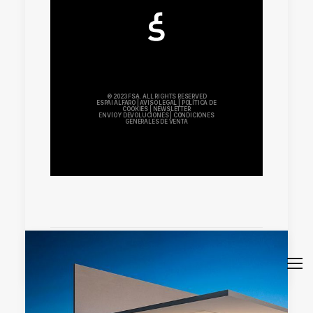
© 2023 FSA. ALL RIGHTS RESERVED
ESPAI ALFARO
|
AVISO LEGAL
|
POLÍTICA DE
COOKIES
|
NEWSLETTER
ENVÍO Y DEVOLUCIONES
|
CONDICIONES
GENERALES DE VENTA
by mkhh87y80_wbt9