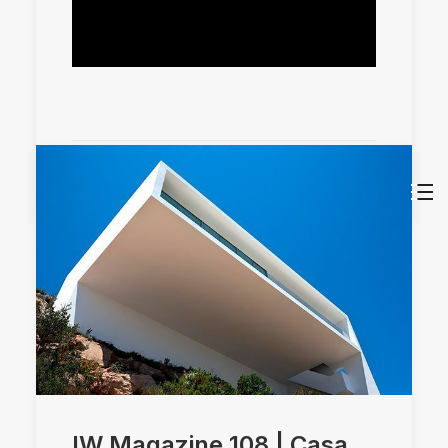
by mkhh87y80_wbt9
IW Magazine 108 | Casa