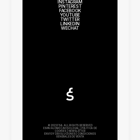
INSTAGRAM
PINTEREST
FACEBOOK
YOUTUBE
TWITTER
LINKEDIN
WECHAT
© 2023 FSA. ALL RIGHTS RESERVED
ESPAI ALFARO
|
AVISO LEGAL
|
POLÍTICA DE
COOKIES
|
NEWSLETTER
ENVÍO Y DEVOLUCIONES
|
CONDICIONES
GENERALES DE VENTA