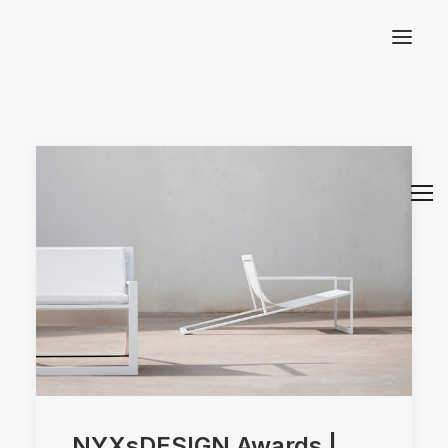
Arquitectos Valencia
NYXsDESIGN Awards |