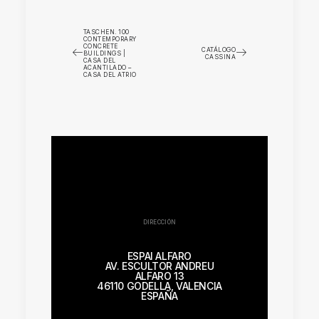
TASCHEN. 100
CONTEMPORARY
CONCRETE
CATÁLOGO
BUILDINGS |
CASSINA
CASA DEL
ACANTILADO –
CASA DEL ATRIO
DIRECCIÓN
ESPAI ALFARO
AV. ESCULTOR ANDREU
ALFARO 13
46110 GODELLA, VALENCIA
ESPAÑA