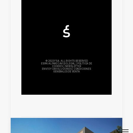
© 2023 FSA. ALL RIGHTS RESERVED
ESPAI ALFARO
|
AVISO LEGAL
|
POLÍTICA DE
COOKIES
|
NEWSLETTER
ENVÍO Y DEVOLUCIONES
|
CONDICIONES
GENERALES DE VENTA
by mkhh87y80_wbt9