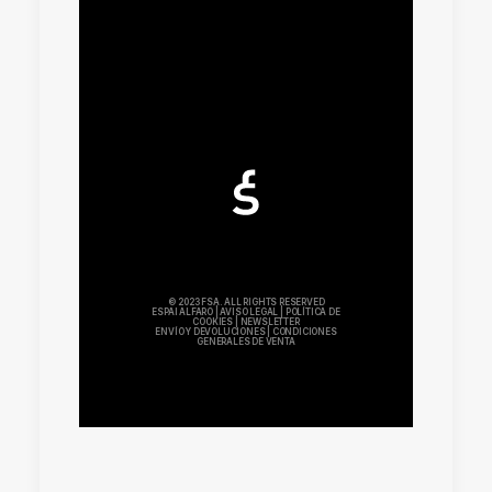
© 2023 FSA. ALL RIGHTS RESERVED
ESPAI ALFARO
|
AVISO LEGAL
|
POLÍTICA DE
COOKIES
|
NEWSLETTER
ENVÍO Y DEVOLUCIONES
|
CONDICIONES
GENERALES DE VENTA