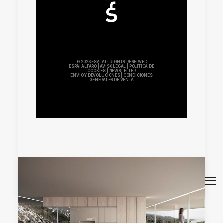
© 2023 FSA. ALL RIGHTS RESERVED
ESPAI ALFARO
|
AVISO LEGAL
|
POLÍTICA DE
COOKIES
|
NEWSLETTER
ENVÍO Y DEVOLUCIONES
|
CONDICIONES
GENERALES DE VENTA
by mkhh87y80_wbt9