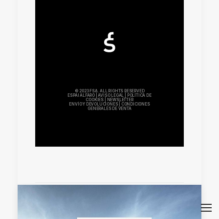
© 2023 FSA. ALL RIGHTS RESERVED
ESPAI ALFARO
|
AVISO LEGAL
|
POLÍTICA DE
COOKIES
|
NEWSLETTER
ENVÍO Y DEVOLUCIONES
|
CONDICIONES
GENERALES DE VENTA
by mkhh87y80_wbt9