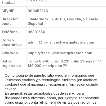
FSA DPS SL
Entidad
CIF/NIF
B98052376
Dirección
Llanterners 10, 46110, Godella, Valencia
postal
(España)
Teléfono
963816561
Correo
admin@fransilvestrearquitectos.com
electrónico
Sitio web
https://fransilvestrearquitectos.com
Datos
Tomo 8.946 Libro 6.231 Folio 21 hoja nº V-
registrales
130.930 inscripción 7ª
Como Usuario de nuestro sitio web, le informamos que
utilizamos cookies y/o tecnologías similares (en adelante
cookies) que almacenan y recuperan información cuando
navega.
En general, estas tecnologías pueden servir para
finalidades muy diversas, como, por ejemplo, reconocerle
como usuario, contar el número de visitas que recibimos,