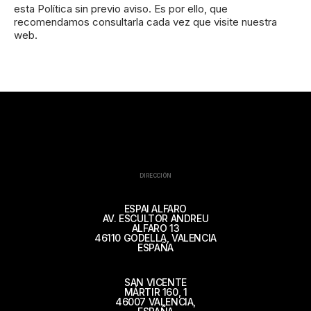
esta Política sin previo aviso. Es por ello, que
recomendamos consultarla cada vez que visite nuestra
web.
DIRECCIÓN
ESPAI ALFARO
AV. ESCULTOR ANDREU
ALFARO 13
46110 GODELLA, VALENCIA
ESPAÑA
SAN VICENTE
MÁRTIR 160, 1
46007 VALENCIA,