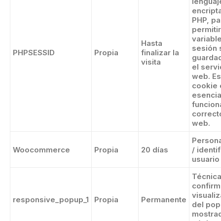
lenguaj
encript
PHP, pa
permitir
variabl
Hasta
sesión 
PHPSESSID
Propia
finalizar la
guarda
visita
el serv
web. Es
cookie 
esencia
funcion
correct
web.
Persona
Woocommerce
Propia
20 días
/ identif
usuario
Técnica
confirm
visuali
responsive_popup_1
Propia
Permanente
del pop
mostrad