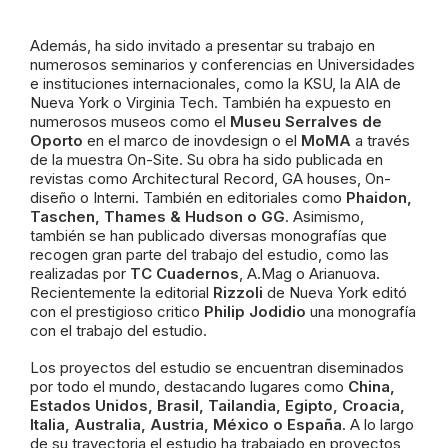
Además, ha sido invitado a presentar su trabajo en
numerosos seminarios y conferencias en Universidades
e instituciones internacionales, como la KSU, la AIA de
Nueva York o Virginia Tech. También ha expuesto en
numerosos museos como el
Museu Serralves de
Oporto
en el marco de inovdesign o el
MoMA
a través
de la muestra On-Site. Su obra ha sido publicada en
revistas como Architectural Record, GA houses, On-
diseño o Interni. También en editoriales como
Phaidon,
Taschen, Thames & Hudson o GG
. Asimismo,
también se han publicado diversas monografías que
recogen gran parte del trabajo del estudio, como las
realizadas por
TC Cuadernos
, A.Mag o Arianuova.
Recientemente la editorial
Rizzoli
de Nueva York editó
con el prestigioso critico
Philip Jodidio
una monografía
con el trabajo del estudio.
Los proyectos del estudio se encuentran diseminados
por todo el mundo, destacando lugares como
China,
Estados Unidos, Brasil, Tailandia, Egipto, Croacia,
Italia, Australia, Austria, México o España
. A lo largo
de su trayectoria el estudio ha trabajado en proyectos