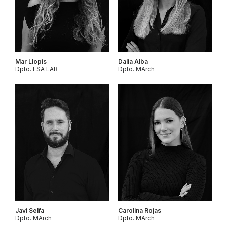
Mar Llopis
Dalia Alba
Dpto. FSA LAB
Dpto. MArch
Javi Selfa
Carolina Rojas
Dpto. MArch
Dpto. MArch