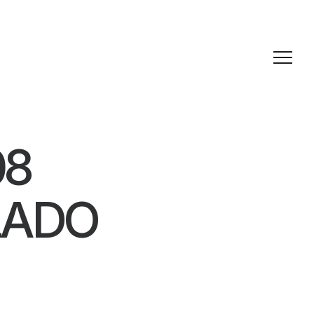
08
LADO