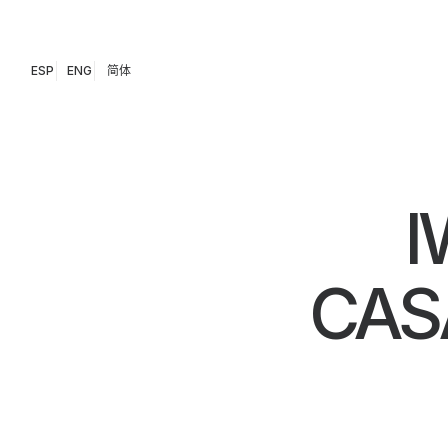
ESP
ENG
简体
I
CAS