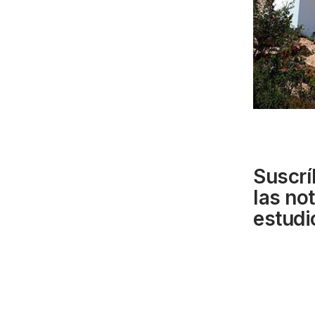
Suscrí
las no
estudi