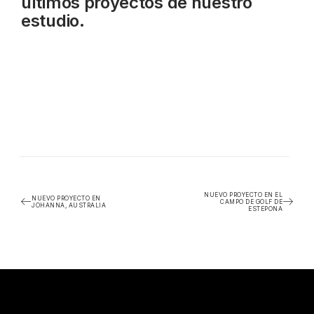
últimos proyectos de nuestro
estudio.
NUEVO PROYECTO EN EL
NUEVO PROYECTO EN
CAMPO DE GOLF DE
JOHANNA, AUSTRALIA
ESTEPONA