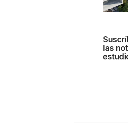
Suscrí
las no
estudi