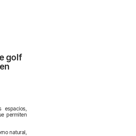
e golf
nen
s espacios,
ue permiten
rno natural,