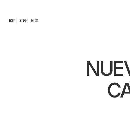
ESP
ENG
简体
NUEV
CA