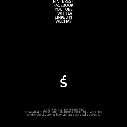
PINTEREST
FACEBOOK
YOUTUBE
TWITTER
LINKEDIN
WECHAT
© 2023 FSA. ALL RIGHTS RESERVED
ESPAI ALFARO
|
AVISO LEGAL
|
POLÍTICA DE COOKIES
|
NEWSLETTER
ENVÍO Y DEVOLUCIONES
|
CONDICIONES GENERALES DE VENTA