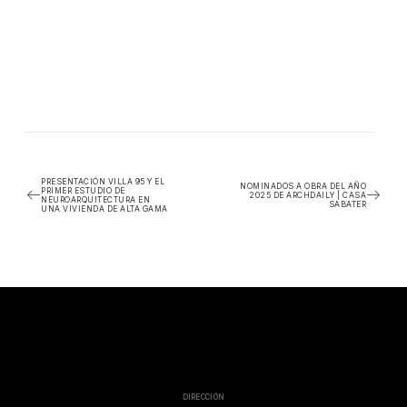
PRESENTACIÓN VILLA 95 Y EL
NOMINADOS A OBRA DEL AÑO
PRIMER ESTUDIO DE
2025 DE ARCHDAILY | CASA
NEUROARQUITECTURA EN
SABATER
UNA VIVIENDA DE ALTA GAMA
DIRECCIÓN