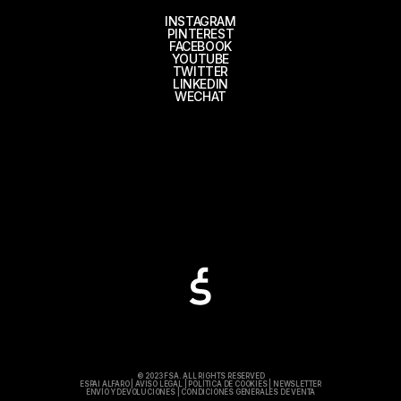
INSTAGRAM
PINTEREST
FACEBOOK
YOUTUBE
TWITTER
LINKEDIN
WECHAT
© 2023 FSA. ALL RIGHTS RESERVED
ESPAI ALFARO
|
AVISO LEGAL
|
POLÍTICA DE COOKIES
|
NEWSLETTER
ENVÍO Y DEVOLUCIONES
|
CONDICIONES GENERALES DE VENTA