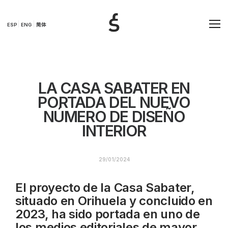
ESP
ENG
简体
LA CASA SABATER EN
PORTADA DEL NUEVO
NÚMERO DE DISEÑO
INTERIOR
29/01/2024
El proyecto de la Casa Sabater,
situado en Orihuela y concluido en
2023, ha sido portada en uno de
los medios editoriales de mayor