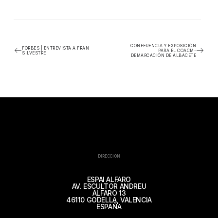
CONFERENCIA Y EXPOSICIÓN
FORBES | ENTREVISTA A FRAN
PARA EL COACM-
SILVESTRE
DEMARCACIÓN DE ALBACETE
DIRECCIÓN
ESPAI ALFARO
AV. ESCULTOR ANDREU
ALFARO 13
46110 GODELLA, VALENCIA
ESPAÑA