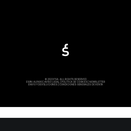
© 2023 FSA. ALL RIGHTS RESERVED
ESPAI ALFARO
|
AVISO LEGAL
|
POLÍTICA DE COOKIES
|
NEWSLETTER
ENVÍO Y DEVOLUCIONES
|
CONDICIONES GENERALES DE VENTA