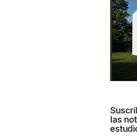
Suscrí
las no
estudi