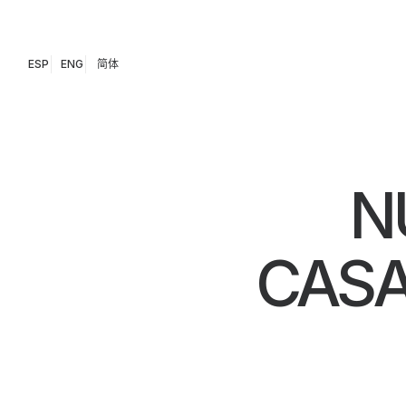
ESP
ENG
简体
N
CASA