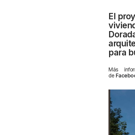
El pro
vivien
Dorada.
arquit
para b
Más info
de
Facebo