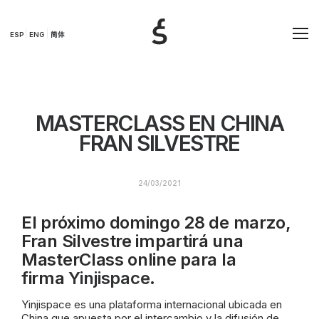
ESP
ENG
简体
MASTERCLASS EN CHINA
FRAN SILVESTRE
24/03/2021
El próximo domingo 28 de marzo,
Fran Silvestre impartirá una
MasterClass online para la
firma
Yinjispace
.
Yinjispace es una plataforma internacional ubicada en
China que apuesta por el intercambio y la difusión de