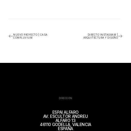
NUEVO PROYECTO | CASA
DIRECTO INSTAGRAM |
COMPLUVIUM
ARQUITECTURA Y DISEÑO
DIRECCIÓN
ESPAI ALFARO
AV. ESCULTOR ANDREU
ALFARO 13
46110 GODELLA, VALENCIA
ESPAÑA