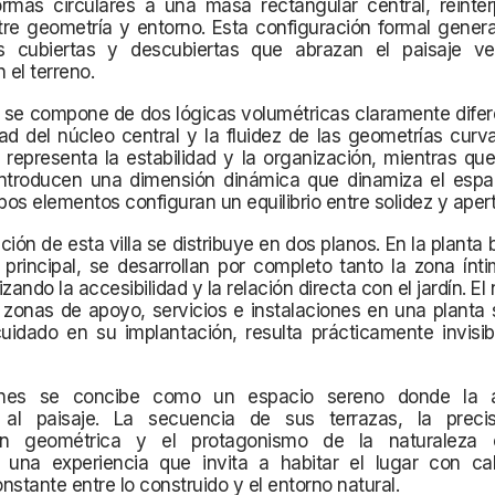
ormas circulares a una masa rectangular central, reinter
tre geometría y entorno. Esta configuración formal gener
s cubiertas y descubiertas que abrazan el paisaje ve
 el terreno.
 se compone de dos lógicas volumétricas claramente difer
ad del núcleo central y la fluidez de las geometrías cur
 representa la estabilidad y la organización, mientras qu
introducen una dimensión dinámica que dinamiza el espaci
os elementos configuran un equilibrio entre solidez y apert
ión de esta villa se distribuye en dos planos. En la planta b
principal, se desarrollan por completo tanto la zona ínt
rizando la accesibilidad y la relación directa con el jardín. El n
 zonas de apoyo, servicios e instalaciones en una planta
uidado en su implantación, resulta prácticamente invisib
tanes se concibe como un espacio sereno donde la ar
al paisaje. La secuencia de sus terrazas, la preci
ón geométrica y el protagonismo de la naturaleza c
 una experiencia que invita a habitar el lugar con c
onstante entre lo construido y el entorno natural.