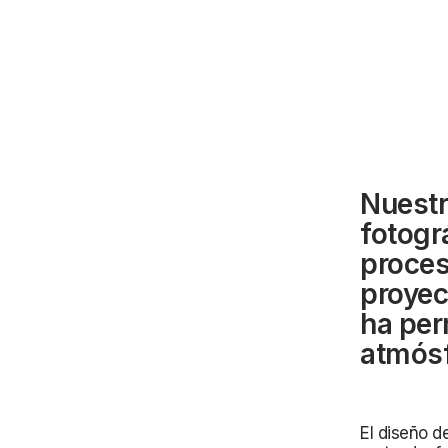
Nuestr
fotogr
proces
proyec
ha per
atmósf
El diseño d