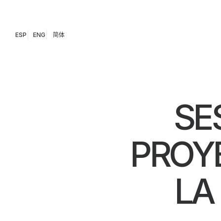
ESP
ENG
简体
SE
PROY
LA