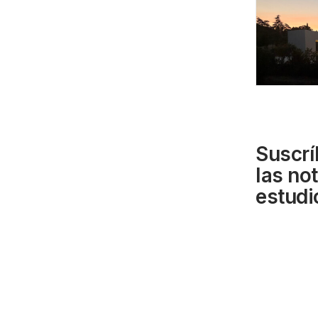
Suscrí
las no
estudi