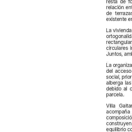
resta de f
relación en
de terraza
existente en
La vivienda
ortogonalid
rectangular
circulares 
Juntos, amb
La organizac
del acceso 
social, prio
alberga las
debido al c
parcela.
Villa Gai
acompaña 
composici
construyen
equilibrio c