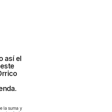
 así el
 este
Orrico
ienda.
e la suma y