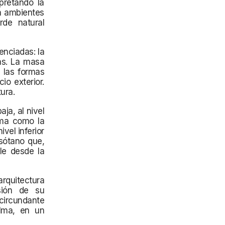
pretando la
a ambientes
rde natural
enciadas: la
vas. La masa
e las formas
o exterior.
ura.
aja, al nivel
ima como la
ivel inferior
 sótano que,
le desde la
quitectura
sión de su
ircundante
alma, en un