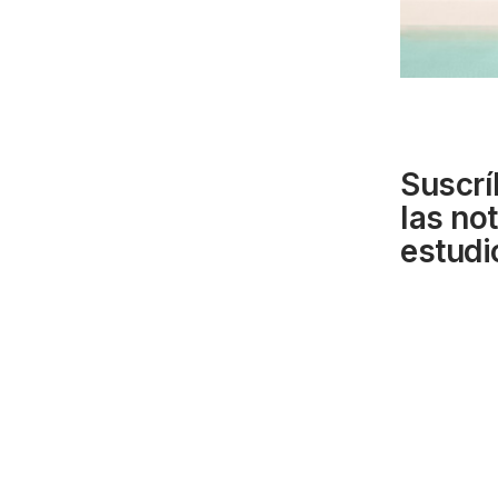
Suscrí
las no
estudi