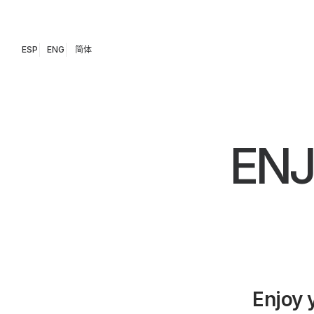
ESP
ENG
简体
EN
Enjoy 