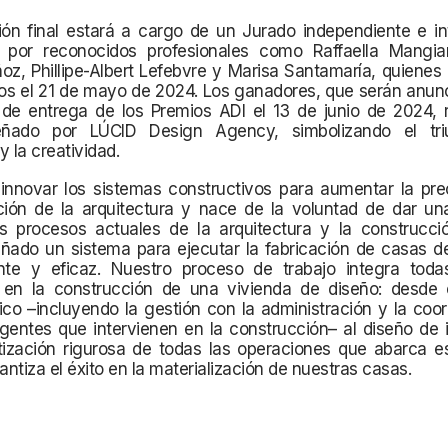
ón final estará a cargo de un Jurado independiente e int
por reconocidos profesionales como Raffaella Mangiar
z, Phillipe-Albert Lefebvre y Marisa Santamaría, quienes
os el 21 de mayo de 2024. Los ganadores, que serán anunc
de entrega de los Premios ADI el 13 de junio de 2024, r
señado por LÚCID Design Agency, simbolizando el tri
y la creatividad.
innovar los sistemas constructivos para aumentar la prec
ación de la arquitectura y nace de la voluntad de dar un
s procesos actuales de la arquitectura y la construcción
ñado un sistema para ejecutar la fabricación de casas d
nte y eficaz. Nuestro proceso de trabajo integra toda
 en la construcción de una vivienda de diseño: desde 
ico –incluyendo la gestión con la administración y la coo
gentes que intervienen en la construcción– al diseño de i
tización rigurosa de todas las operaciones que abarca e
rantiza el éxito en la materialización de nuestras casas.