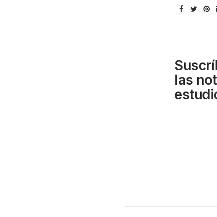
Suscrí
las no
estudi