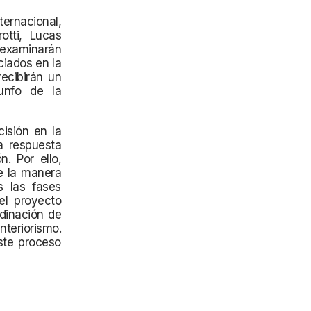
ernacional,
otti, Lucas
 examinarán
iados en la
ecibirán un
unfo de la
isión en la
a respuesta
. Por ello,
e la manera
s las fases
el proyecto
rdinación de
nteriorismo.
ste proceso