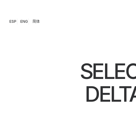
ESP
ENG
简体
SELE
DELT