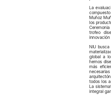
La evaluaci
compuesto 
Muñoz Muño
los product
Ceremonia 
trofeo di
innovación 
NIU busca 
materializ
global a lo
hemos dise
más eficie
necesarias
arquitectón
todos los a
La sistema
integral ga