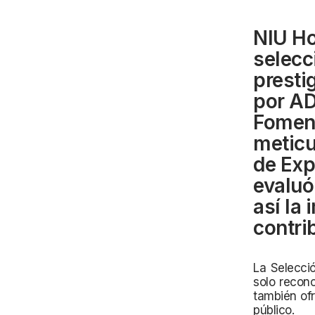
NIU Ho
selecc
presti
por AD
Foment
meticu
de Exp
evaluó
así la
contri
La Selecció
solo recono
también ofr
público.