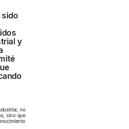
 sido
idos
rial y
a
mité
que
acando
dustrial, no
s, sino que
onocimiento