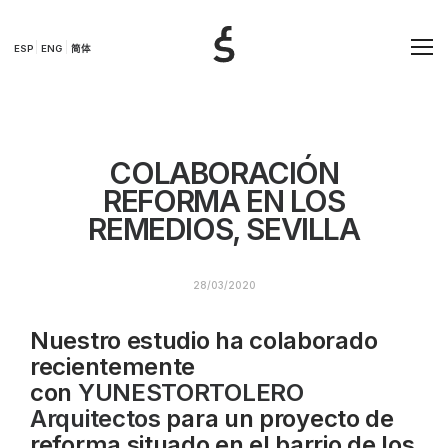
ESP
ENG
简体
COLABORACIÓN
REFORMA EN LOS
REMEDIOS, SEVILLA
28/03/2020
Nuestro estudio ha colaborado
recientemente
con
YUNESTORTOLERO
Arquitectos
para un proyecto de
reforma situado en el barrio de los