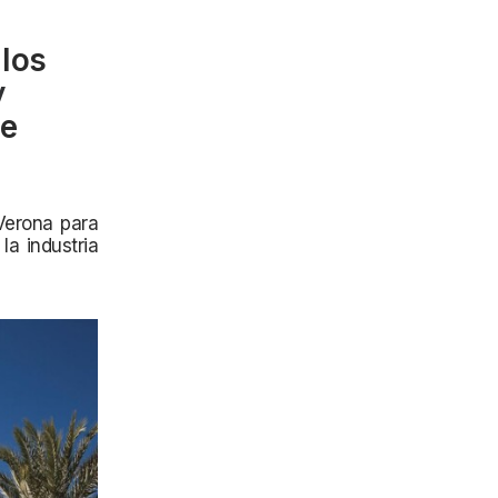
los
y
de
Verona para
a industria