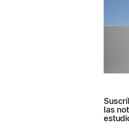
Suscrí
las no
estudi