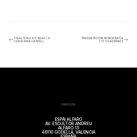
FINALISTAS XIV BEAU | A
PRESENTACIÓN MONOGRAFÍA
CHAIR PARA CAPDELL
| TC CUADERNOS
DIRECCIÓN
ESPAI ALFARO
AV. ESCULTOR ANDREU
ALFARO 13
46110 GODELLA, VALENCIA
ESPAÑA