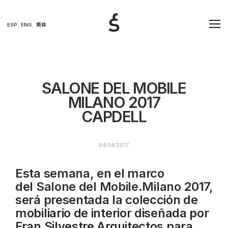
ESP
ENG
简体
SALONE DEL MOBILE
MILANO 2017
CAPDELL
04/04/2017
Esta semana, en el marco
del
Salone
d
el
Mobile.Milano
2017,
será presentada la colección de
mobiliario de interior diseñada por
Fran Silvestre Arquitectos para