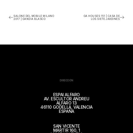
SALONE DEL MOBILE MILANO
GA HOUSES 151 | CASA DE
2017 | GANDIA BLASCO
LOS SIETE JARDINES
DIRECCIÓN
ESPAI ALFARO
AV. ESCULTOR ANDREU
ALFARO 13
46110 GODELLA, VALENCIA
ESPAÑA
SAN VICENTE
MÁRTIR 160, 1