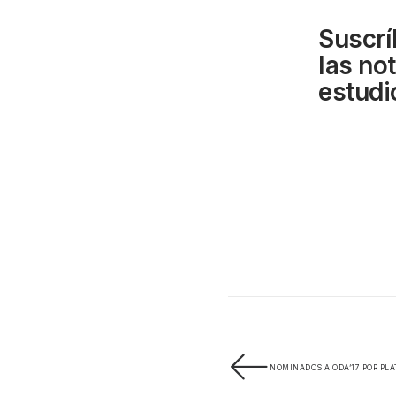
Suscrí
las no
estudi
NOMINADOS A ODA’17 POR PL