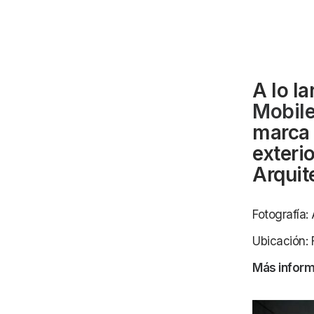
A lo l
Mobile
marca 
exteri
Arquit
Fotografía:
Ubicación: 
Más inform