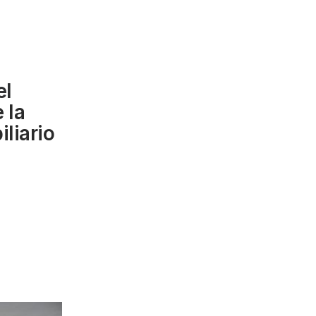
el
 la
liario