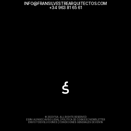
INFO@FRANSILVESTREARQUITECTOS.COM
+34 963 81 65 61
© 2023 FSA. ALL RIGHTS RESERVED
ESPAI ALFARO
|
AVISO LEGAL
|
POLÍTICA DE COOKIES
|
NEWSLETTER
ENVÍO Y DEVOLUCIONES
|
CONDICIONES GENERALES DE VENTA