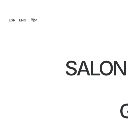
ESP
ENG
简体
SALON