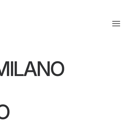
MILANO
O