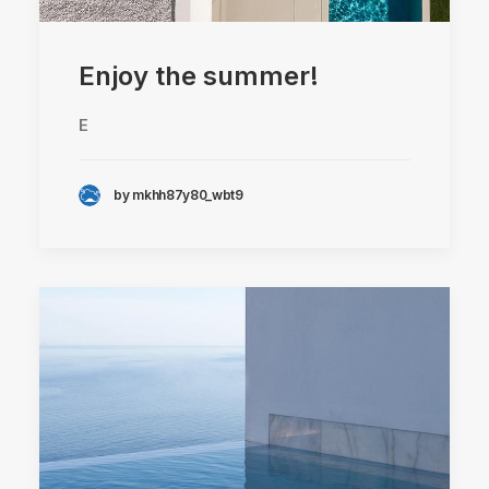
Enjoy the summer!
E
by mkhh87y80_wbt9