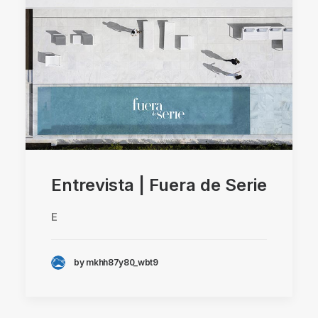
Entrevista | Fuera de Serie
E
by mkhh87y80_wbt9