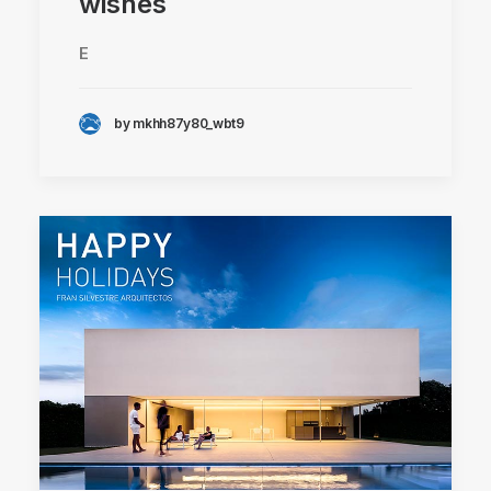
wishes
E
by mkhh87y80_wbt9