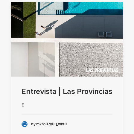
Entrevista | Las Provincias
E
by mkhh87y80_wbt9