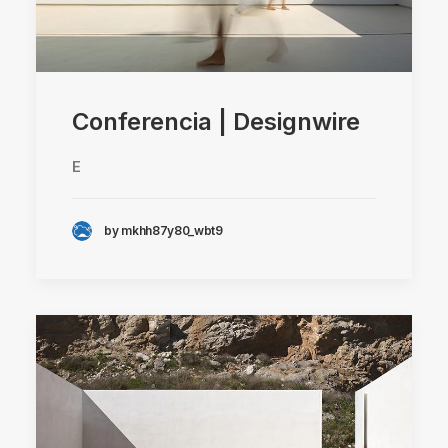
Conferencia | Designwire
E
by mkhh87y80_wbt9