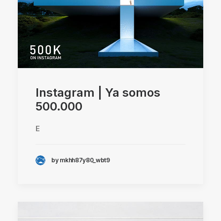
Instagram | Ya somos
500.000
E
by mkhh87y80_wbt9