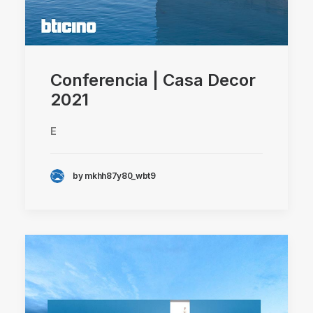
Conferencia | Casa Decor
2021
E
by mkhh87y80_wbt9