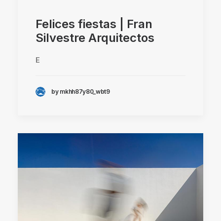
Felices fiestas | Fran
Silvestre Arquitectos
E
by mkhh87y80_wbt9