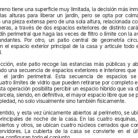
reno tiene una superficie muy limitada, la decisión más inm
rias alturas para liberar un jardín, pero se opta por colm
 una pieza extensa pero de una sola altura, relacionada con
ras, a través de dos espacios exteriores de distinto cará
rdín perimetral que haga las veces de filtro o límite con la a
cundantes. Por otro, un patio central de geometría circ
n el espacio exterior principal de la casa y articule todo
.
cción, este patio recoge las estancias más públicas y ab
do una secuencia de espacios exteriores e interiores que
 el jardín perimetral. Esta secuencia de espacios se 
atro límites de vidrio que pueden retirarse por completo 
Esta operación posibilita percibir un espacio híbrido que va d
parcela, siendo, en definitiva, el mayor espacio libre que se 
piedad, no solo visualmente sino también físicamente.
sentido, y esta vez únicamente abiertos al perímetro, se ub
principales de noche de la casa. En las cuatro esquinas,
iertos y otros, se ubican cuatro núcleos cerrados que co
ervidores. La cubierta de la casa se convierte en el úl
e configuran todo el conjunto