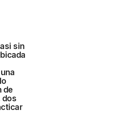
asi sin
ubicada
 una
do
n de
, dos
cticar