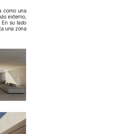
za como una
más externo,
. En su lado
nta una zona