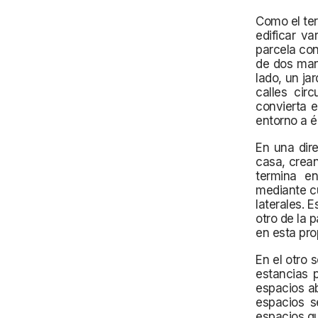
Como el ter
edificar va
parcela con
de dos mane
lado, un ja
calles cir
convierta e
entorno a él
En una dire
casa, crean
termina en
mediante cu
laterales. 
otro de la 
en esta pro
En el otro 
estancias 
espacios ab
espacios s
espacios qu