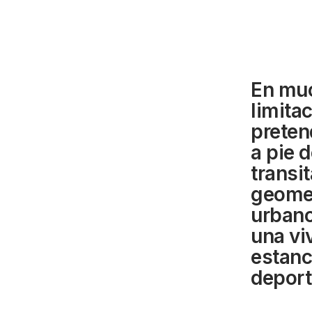
En muc
limita
preten
a pie 
transi
geomet
urbano
una vi
estanc
deport