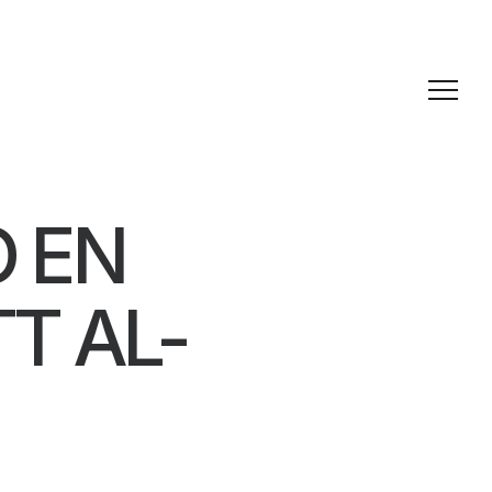
 EN
T AL-