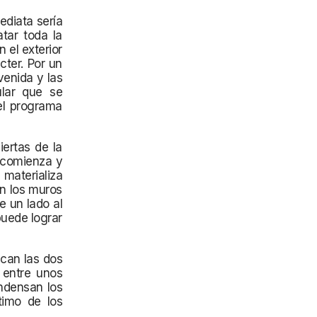
ediata sería
atar toda la
 el exterior
cter. Por un
venida y las
ular que se
 el programa
iertas de la
 comienza y
materializa
en los muros
e un lado al
puede lograr
ican las dos
 entre unos
ndensan los
timo de los