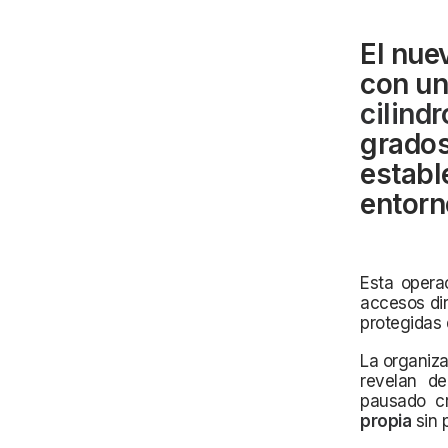
El nue
con un
cilind
grados
establ
entorn
Esta opera
accesos dir
protegidas 
La organiz
revelan de
pausado cr
propia
sin 