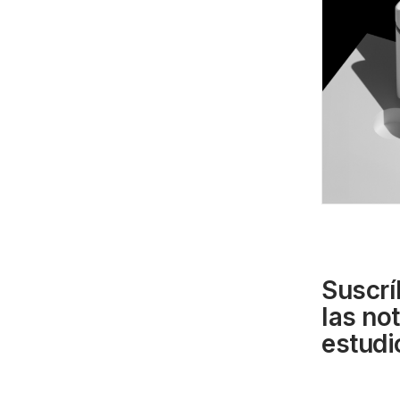
Suscrí
las no
estudi