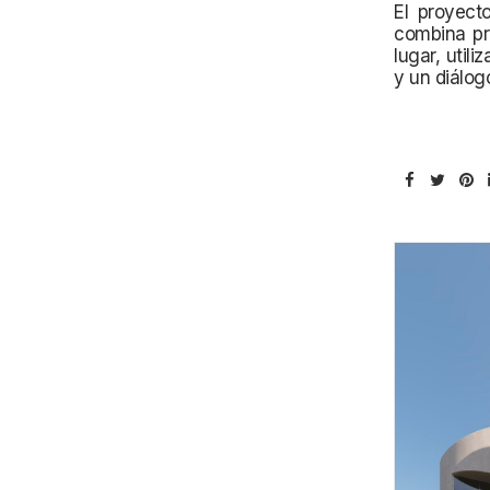
El proyect
combina pra
lugar, util
y un diálog