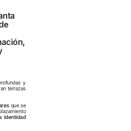
anta
 de
nación,
y
profundas y
ran terrazas
ares
que se
plazamiento
 identidad