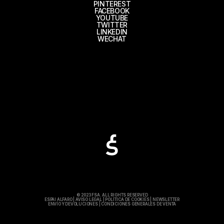
PINTEREST
FACEBOOK
YOUTUBE
TWITTER
LINKEDIN
WECHAT
© 2023 FSA. ALL RIGHTS RESERVED
ESPAI ALFARO
|
AVISO LEGAL
|
POLÍTICA DE COOKIES
|
NEWSLETTER
ENVÍO Y DEVOLUCIONES
|
CONDICIONES GENERALES DE VENTA