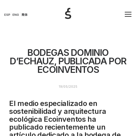
ESP
ENG
简体
BODEGAS DOMINIO
D’ECHAUZ, PUBLICADA POR
ECOINVENTOS
19/05/2025
El medio especializado en
sostenibilidad y arquitectura
ecológica Ecoinventos ha
publicado recientemente un
artículo dedicado a la bodega de