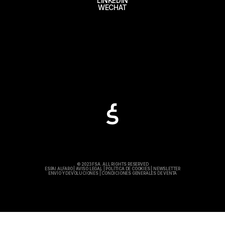
LINKEDIN
WECHAT
© 2023 FSA. ALL RIGHTS RESERVED
ESPAI ALFARO
|
AVISO LEGAL
|
POLÍTICA DE COOKIES
|
NEWSLETTER
ENVÍO Y DEVOLUCIONES
|
CONDICIONES GENERALES DE VENTA