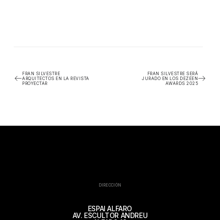
FRAN SILVESTRE
FRAN SILVESTRE SERÁ
ARQUITECTOS EN LA REVISTA
JURADO EN LOS DEZEEN
PROYECTAR
AWARDS 2025
DIRECCIÓN
ESPAI ALFARO
AV. ESCULTOR ANDREU