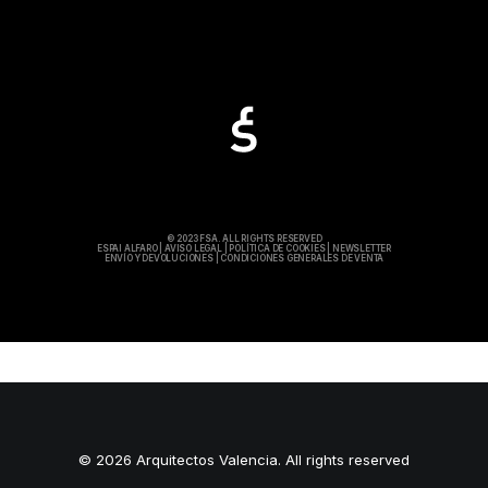
© 2023 FSA. ALL RIGHTS RESERVED
ESPAI ALFARO
|
AVISO LEGAL
|
POLÍTICA DE COOKIES
|
NEWSLETTER
ENVÍO Y DEVOLUCIONES
|
CONDICIONES GENERALES DE VENTA
© 2026 Arquitectos Valencia. All rights reserved