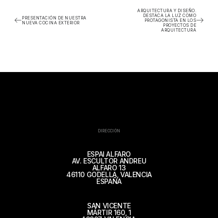
ARQUITECTURA Y DISEÑO.
DESTACA LA LUZ COMO
PRESENTACIÓN DE NUESTRA
PROTAGONISTA EN LOS
NUEVA COCINA EXTERIOR
PROYECTOS DE
ARQUITECTURA
DIRECCIÓN
ESPAI ALFARO
AV. ESCULTOR ANDREU
ALFARO 13
46110 GODELLA, VALENCIA
ESPAÑA
SAN VICENTE
MÁRTIR 160, 1