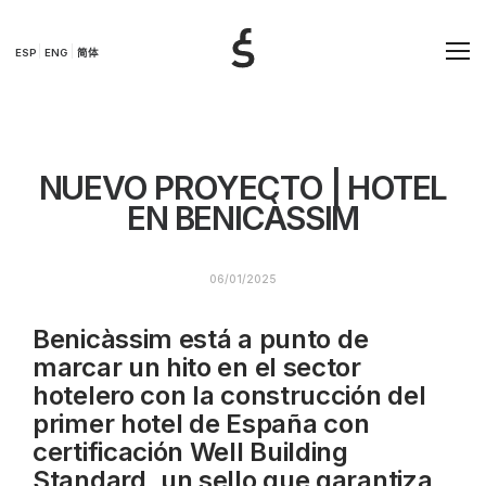
ESP
ENG
简体
NUEVO PROYECTO | HOTEL
EN BENICÀSSIM
06/01/2025
Benicàssim está a punto de
marcar un hito en el sector
hotelero con la construcción del
primer hotel de España con
certificación Well Building
Standard, un sello que garantiza