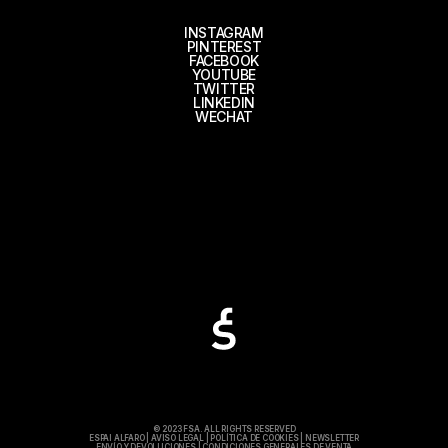
INSTAGRAM
PINTEREST
FACEBOOK
YOUTUBE
TWITTER
LINKEDIN
WECHAT
© 2023 FSA. ALL RIGHTS RESERVED
ESPAI ALFARO
|
AVISO LEGAL
|
POLÍTICA DE COOKIES
|
NEWSLETTER
ENVÍO Y DEVOLUCIONES
|
CONDICIONES GENERALES DE VENTA