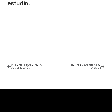
estudio.
VILLA EN LA MORALEJA EN
HÄUSER MAGAZIN. CASA
CONSTRUCCIÓN
SABATER