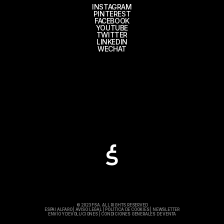
INSTAGRAM
PINTEREST
FACEBOOK
YOUTUBE
TWITTER
LINKEDIN
WECHAT
© 2023 FSA. ALL RIGHTS RESERVED
ESPAI ALFARO
|
AVISO LEGAL
|
POLÍTICA DE COOKIES
|
NEWSLETTER
ENVÍO Y DEVOLUCIONES
|
CONDICIONES GENERALES DE VENTA