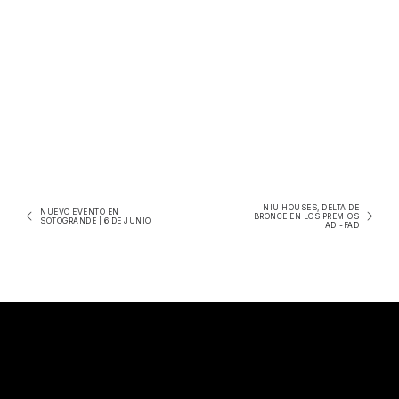
NIU HOUSES, DELTA DE
NUEVO EVENTO EN
BRONCE EN LOS PREMIOS
SOTOGRANDE | 6 DE JUNIO
ADI-FAD