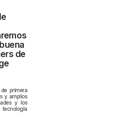
de
aremos
 buena
ners de
nge
U de primera
s y amplios
dades y los
tecnología