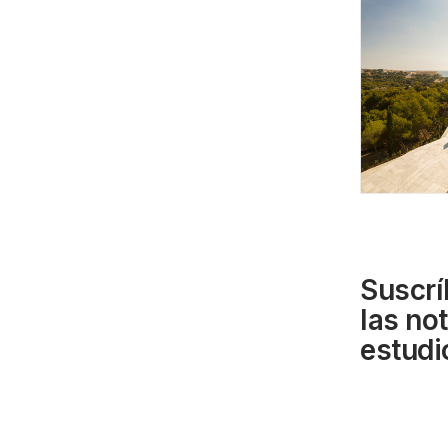
Suscrí
las no
estudi