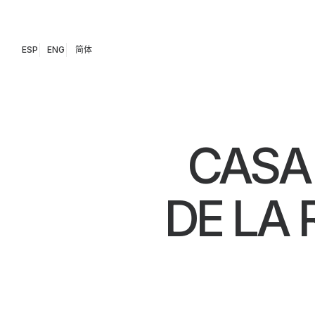
ESP
ENG
简体
CASA
DE LA 