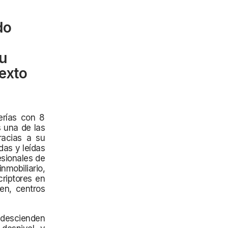
do
u
exto
erías con 8
 una de las
racias a su
das y leídas
esionales de
nmobiliario,
criptores en
en, centros
 descienden