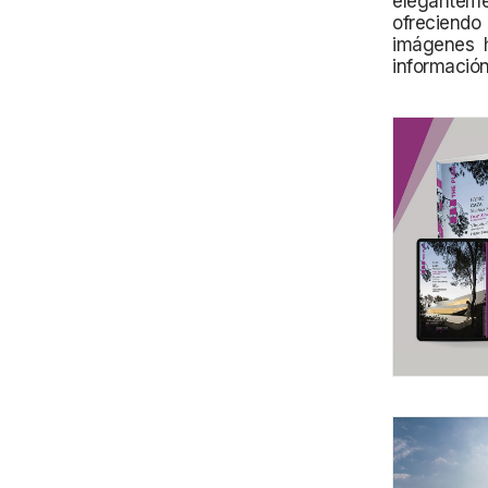
eleganteme
ofreciendo
imágenes h
informació