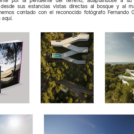
nte por la pendiente del terreno, adaptándose a su
 desde sus estancias vistas directas al bosque y al mar
emos contado con el reconocido fotógrafo Fernando 
n
aquí
.