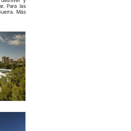
 desnivel y
.⁣ Para las
Guerra. Más