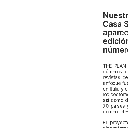
Nuestr
Casa S
aparec
edició
númer
THE PLAN, 
números pu
revistas d
enfoque fue
en Italia y
los sectore
así como de
70 países y
comerciales
El proyect