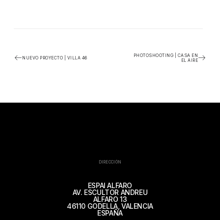
PHOTOSHOOTING | CASA EN
NUEVO PROYECTO | VILLA 46
EL AIRE
DIRECCIÓN
ESPAI ALFARO
AV. ESCULTOR ANDREU
ALFARO 13
46110 GODELLA, VALENCIA
ESPAÑA