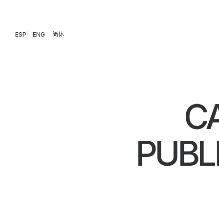
ESP
ENG
简体
C
PUBL