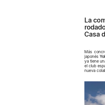
La com
rodado
Casa d
Más concr
japonés
Yo
ya tiene un
el club esp
nueva colab