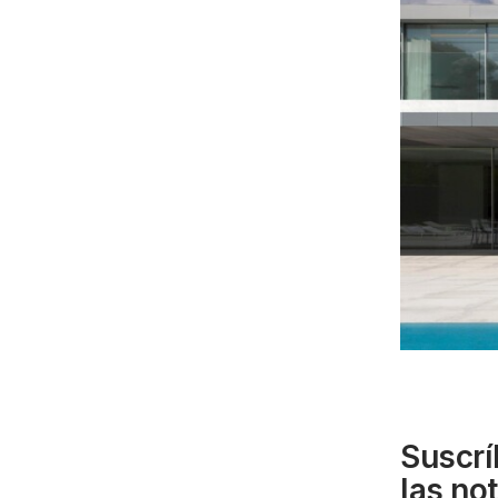
Suscrí
las no