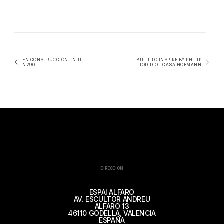
EN CONSTRUCCIÓN | NIU
BUILT TO INSPIRE BY PHILIP
N290
JODIDIO | CASA HOFMANN
DIRECCIÓN
ESPAI ALFARO
AV. ESCULTOR ANDREU
ALFARO 13
46110 GODELLA, VALENCIA
ESPAÑA