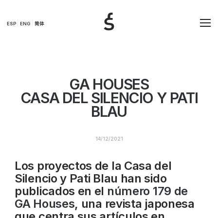
ESP
ENG
简体
GA HOUSES
CASA DEL SILENCIO Y PATI
BLAU
14/12/2021
Los proyectos de la Casa del
Silencio y Pati Blau han sido
publicados en el
número 179 de
GA Houses
, una revista japonesa
que centra sus artículos en