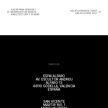
HACER PARA PENSAR |
SELECCIONADOS | BEST
WORKSHOP EN MARCH
ARCHILOVERS 2021
ARQUITECTURA Y DISEÑO
DIRECCIÓN
ESPAI ALFARO
AV. ESCULTOR ANDREU
ALFARO 13
46110 GODELLA, VALENCIA
ESPAÑA
SAN VICENTE
MÁRTIR 160, 1