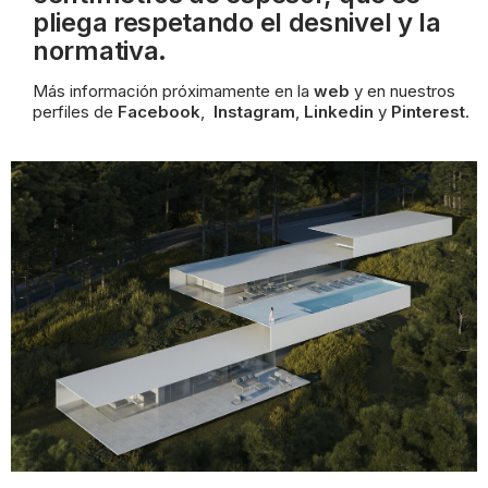
pliega respetando el desnivel y la
normativa.
Más información próximamente
en la
web
y en nuestros
perfiles
de
Facebook
,
Instagram
,
Linkedin
y
Pinterest
.