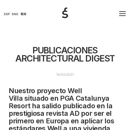
ESP
ENG
简体
PUBLICACIONES
ARCHITECTURAL DIGEST
16/02/2021
Nuestro proyecto
Well
Villa
situado en
PGA Catalunya
Resort
ha salido publicado en la
prestigiosa
revista AD
por ser el
primero en Europa en aplicar los
estándares Well a una vivienda