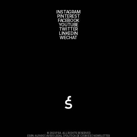
INSTAGRAM
PINTEREST
FACEBOOK
YOUTUBE
TWITTER
LINKEDIN
WECHAT
© 2023 FSA. ALL RIGHTS RESERVED
ESPAI ALFARO
|
AVISO LEGAL
|
POLÍTICA DE COOKIES
|
NEWSLETTER