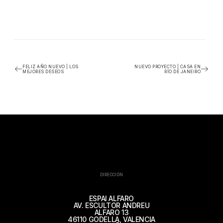
FELIZ AÑO NUEVO | LOS
NUEVO PROYECTO | CASA EN
MEJORES DESEOS
RÍO DE JANEIRO
DIRECCIÓN
ESPAI ALFARO
AV. ESCULTOR ANDREU
ALFARO 13
46110 GODELLA, VALENCIA