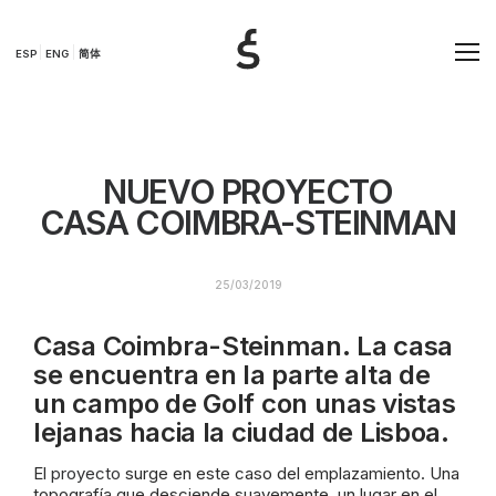
ESP
ENG
简体
NUEVO PROYECTO
CASA COIMBRA-STEINMAN
25/03/2019
Casa Coimbra-Steinman. La casa
se encuentra en la parte alta de
un campo de Golf con unas vistas
lejanas hacia la ciudad de Lisboa.
El
proyecto
surge en este caso del emplazamiento. Una
topografía que desciende suavemente, un lugar en el