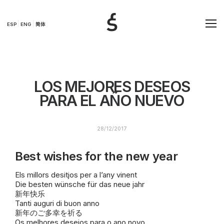
ESP
ENG
简体
LOS MEJORES DESEOS
PARA EL AÑO NUEVO
28/12/2017
Best wishes for the new year
Els millors desitjos per a l’any vinent
Die besten wünsche für das neue jahr
新年快乐
Tanti auguri di buon anno
新年のご多幸を祈る
Os melhores desejos para o ano novo