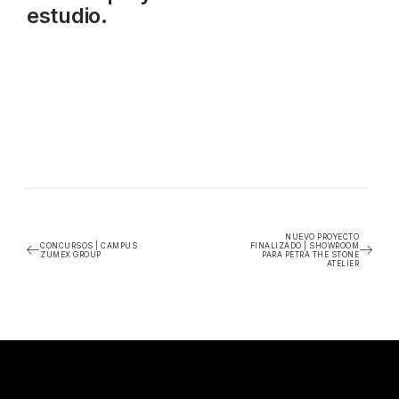
estudio.
NUEVO PROYECTO
CONCURSOS | CAMPUS
FINALIZADO | SHOWROOM
ZUMEX GROUP
PARA PETRA THE STONE
ATELIER