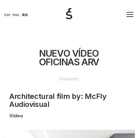
ESP
ENG
简体
NUEVO VÍDEO
OFICINAS ARV
07/06/2017
Architectural film by:
McFly
Audiovisual
Vídeo