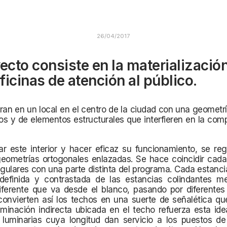
26/04/2017
yecto consiste en la materializació
ficinas de atención al público.
an en un local en el centro de la ciudad con una geometr
ros y de elementos
estructurales que interfieren en la com
r este interior y hacer eficaz su funcionamiento, se reg
geometrías ortogonales enlazadas. Se hace coincidir cada
gulares con una parte distinta del programa. Cada estanci
definida y contrastada de las estancias colindantes m
diferente que va desde el blanco, pasando por diferentes
convierten así los techos en una suerte de señalética qu
uminación indirecta ubicada en el techo refuerza esta id
 luminarias cuya longitud dan servicio a los puestos de 