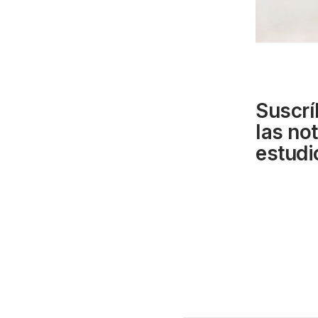
Suscrí
las no
estudi