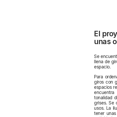
El pro
unas o
Se encuentr
llena de gi
espacio.
Para ordena
giros con 
espacios re
encuentra 
tonalidad 
grises. Se 
usos. La il
tener unas