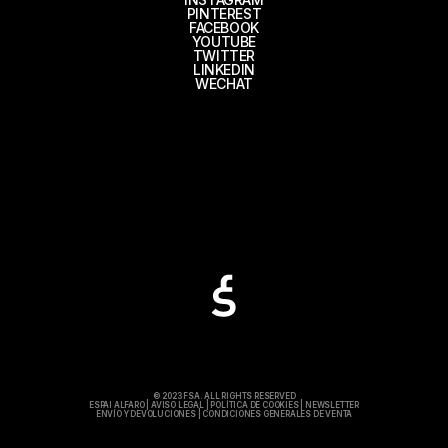
PINTEREST
FACEBOOK
YOUTUBE
TWITTER
LINKEDIN
WECHAT
© 2023 FSA. ALL RIGHTS RESERVED
ESPAI ALFARO
|
AVISO LEGAL
|
POLÍTICA DE COOKIES
|
NEWSLETTER
ENVÍO Y DEVOLUCIONES
|
CONDICIONES GENERALES DE VENTA