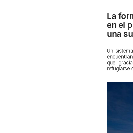
La for
en el 
una su
Un sistema
encuentran 
que gracia
refugiarse 