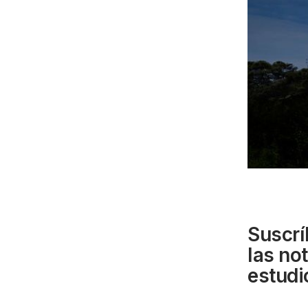
Suscrí
las no
estudi