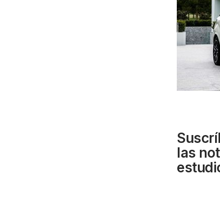
Suscrí
las no
estudi