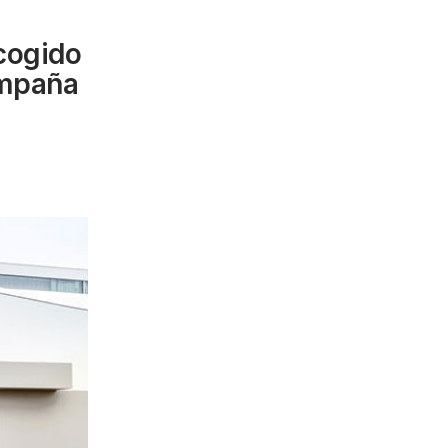
cogido
ampaña