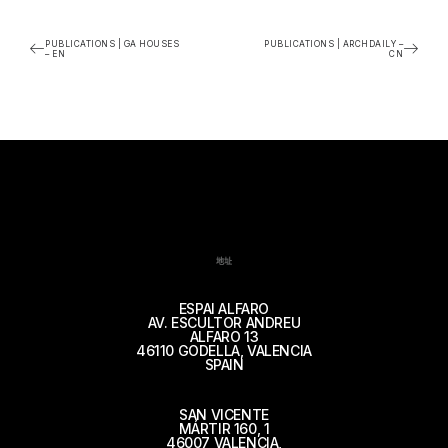
PUBLICATIONS | GA HOUSES
PUBLICATIONS | ARCHDAILY –
– EN
CN
地址
ESPAI ALFARO
AV. ESCULTOR ANDREU
ALFARO 13
46110 GODELLA, VALENCIA
SPAIN
SAN VICENTE
MÁRTIR 160, 1
46007 VALENCIA,