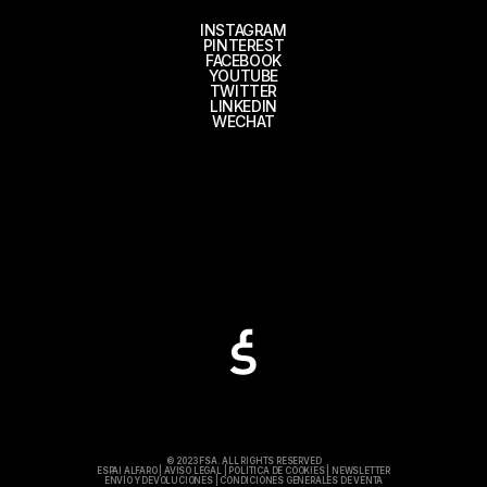
INSTAGRAM
PINTEREST
FACEBOOK
YOUTUBE
TWITTER
LINKEDIN
WECHAT
© 2023 FSA. ALL RIGHTS RESERVED
ESPAI ALFARO
|
AVISO LEGAL
|
POLÍTICA DE COOKIES
|
NEWSLETTER
ENVÍO Y DEVOLUCIONES
|
CONDICIONES GENERALES DE VENTA