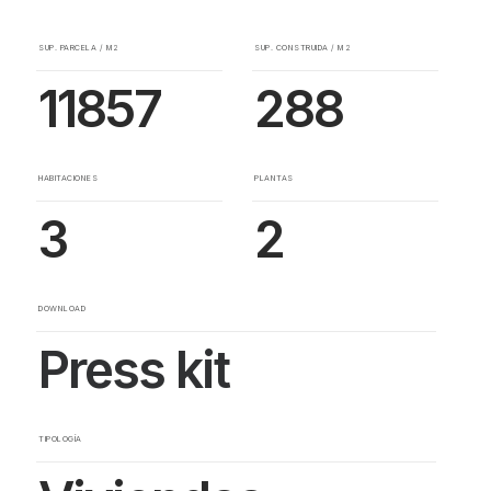
SUP. PARCELA / M2
SUP. CONSTRUIDA / M2
11857
288
HABITACIONES
PLANTAS
3
2
DOWNLOAD
Press kit
TIPOLOGÍA